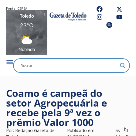
Fonte:
CEPEA
Toledo
23°C
Nublado
Coamo é campeã do
setor Agropecuária e
recebe pela 9ª vez o
prêmio Valor 1000
h
Por:
Redação Gazeta de
Publicado em
às
0