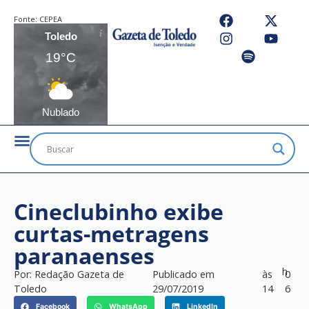
Fonte:
CEPEA
Toledo
19°C
Nublado
Cineclubinho exibe
curtas-metragens
paranaenses
h
Por:
Redação Gazeta de
Publicado em
às
0
Toledo
29/07/2019
14
6
Facebook
WhatsApp
LinkedIn