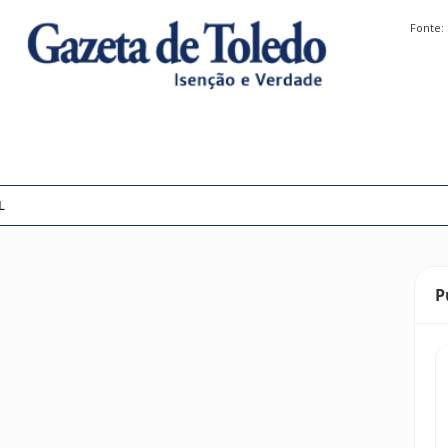
Fonte:
L
P