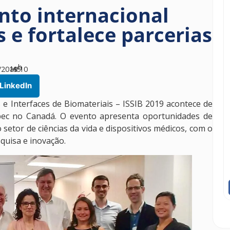
nto internacional
 e fortalece parcerias
h
/2019
às
45
10
LinkedIn
 e Interfaces de Biomateriais – ISSIB 2019 acontece de
bec no Canadá. O evento apresenta oportunidades de
 setor de ciências da vida e dispositivos médicos, com o
quisa e inovação.