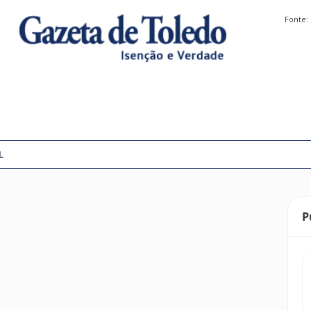
Fonte:
L
P