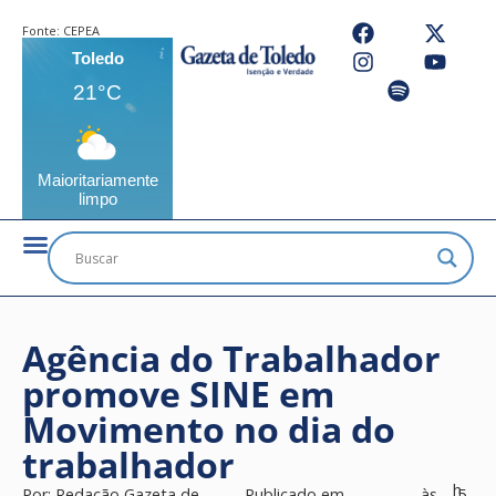
Fonte:
CEPEA
Toledo
21°C
Maioritariamente
limpo
Agência do Trabalhador
promove SINE em
Movimento no dia do
trabalhador
h
Por:
Redação Gazeta de
Publicado em
às
5