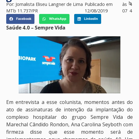
h
Por:
Jornalista Eliseu Langner de Lima
Publicado em
às
4
MTb 11.737/PR
12/08/2019
07
4
Facebook
WhatsApp
LinkedIn
Saúde 4.0 – Sempre Vida
Em entrevista a esse colunista, momentos antes do
ato de assinaturas de intenção da implantação do
complexo hospitalar do grupo Sempre Vida de
Marechal Cândido Rondon, Ana Carolina Seyboth com
firmeza disse que esse momento será de