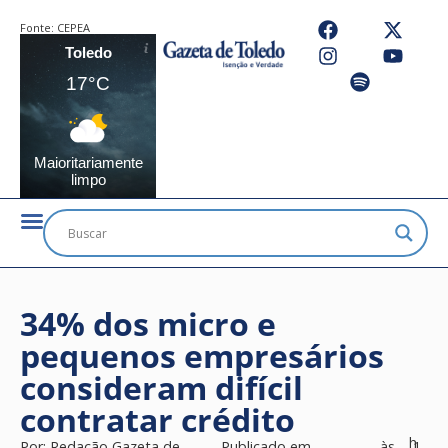
Fonte:
CEPEA
Toledo
17°C
Maioritariamente
limpo
34% dos micro e
pequenos empresários
consideram difícil
contratar crédito
h
Por:
Redação Gazeta de
Publicado em
às
1