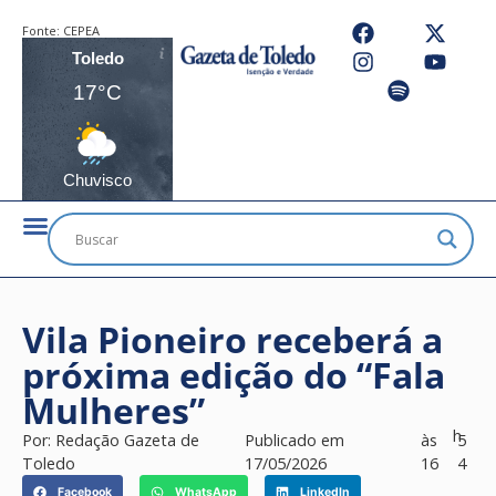
Fonte:
CEPEA
Toledo
17°C
Chuvisco
Vila Pioneiro receberá a
próxima edição do “Fala
Mulheres”
h
Por:
Redação Gazeta de
Publicado em
às
5
Toledo
17/05/2026
16
4
Facebook
WhatsApp
LinkedIn