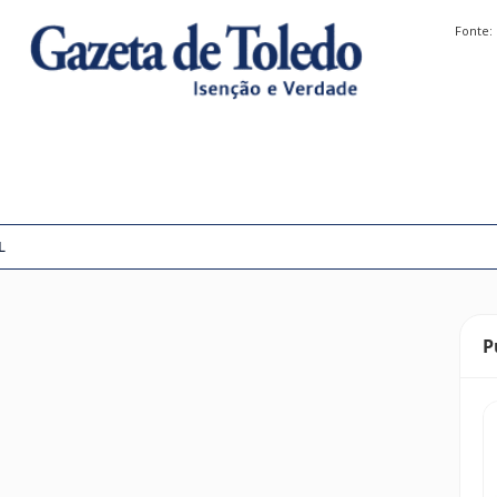
Fonte:
L
P