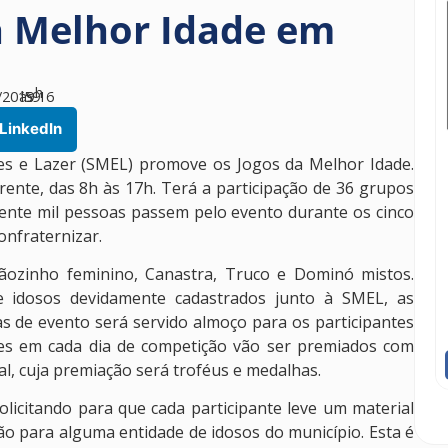
a Melhor Idade em
h
/2019
às
59
16
LinkedIn
tes e Lazer (SMEL) promove os Jogos da Melhor Idade.
rente, das 8h às 17h. Terá a participação de 36 grupos
ente mil pessoas passem pelo evento durante os cinco
onfraternizar.
ãozinho feminino, Canastra, Truco e Dominó mistos.
 idosos devidamente cadastrados junto à SMEL, as
as de evento será servido almoço para os participantes
res em cada dia de competição vão ser premiados com
al, cuja premiação será troféus e medalhas.
licitando para que cada participante leve um material
ção para alguma entidade de idosos do município. Esta é