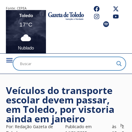
Fonte:
CEPEA
Toledo
17°C
Nublado
Veículos do transporte
escolar devem passar,
em Toledo, por vistoria
ainda em janeiro
h
Por:
Redação Gazeta de
Publicado em
às
2