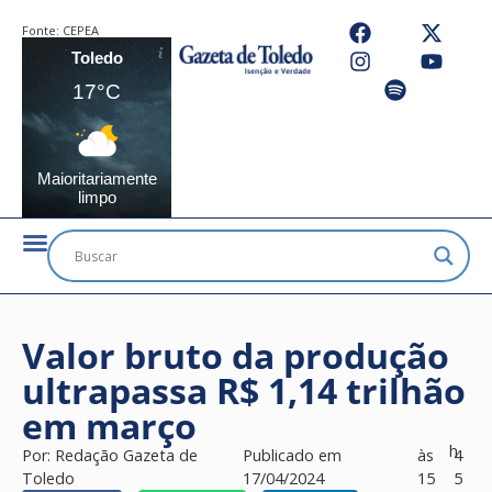
Fonte:
CEPEA
Toledo
17°C
Maioritariamente
limpo
Valor bruto da produção
ultrapassa R$ 1,14 trilhão
em março
h
Por:
Redação Gazeta de
Publicado em
às
4
Toledo
17/04/2024
15
5