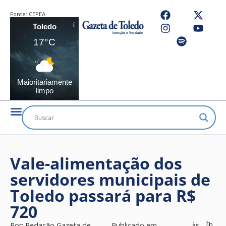
Fonte:
CEPEA
Toledo
17°C
Maioritariamente
limpo
Vale-alimentação dos
servidores municipais de
Toledo passará para R$
720
h
Por:
Redação Gazeta de
Publicado em
às
0