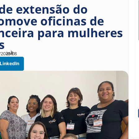
 de extensão do
omove oficinas de
nceira para mulheres
s
h
/2025
às
14
08
LinkedIn