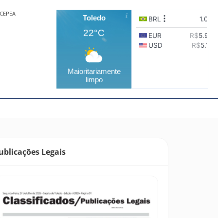
CEPEA
Toledo
22°C
Maioritariamente
limpo
ublicações Legais