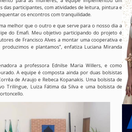
imento para as mulheres, a equipe implementou um
s das participantes, com atividades de leitura, pintura e
equentar os encontros com tranquilidade.
ema melhor que o outro e que serve para o nosso dia a
ipe do Emafi. Meu objetivo participando do projeto é
dutores de Francisco Alves a montar uma cooperativa e
s produzimos e plantamos”, enfatiza Luciana Miranda
enadora a professora Ednilse Maria Willers, e como
urado. A equipe é composta ainda por duas bolsistas
Corrêa de Araujo e Rebeca Kopanakis. Uma bolsista de
o Trilíngue, Luiza Fátima da Silva e uma bolsista de
ortoncello.