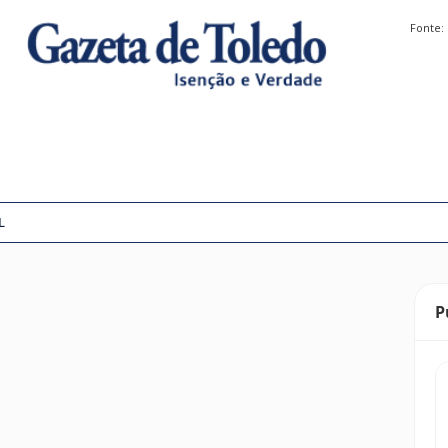
Fonte:
L
P