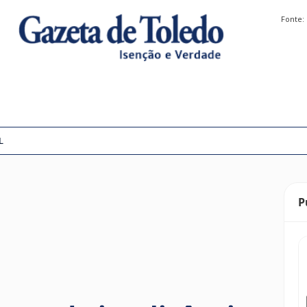
Fonte:
L
P