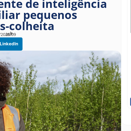
ente de inteligência
xiliar pequenos
s-colheita
h
/2025
às
17
09
LinkedIn