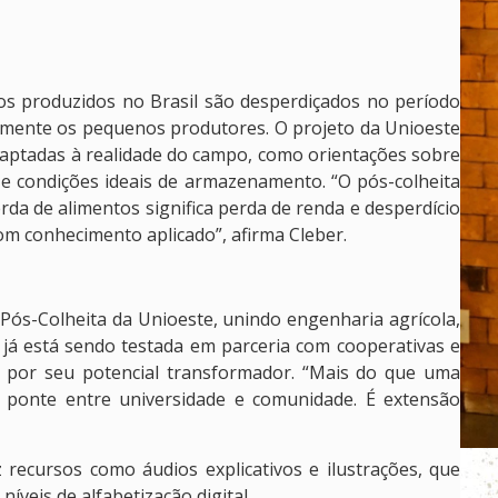
os produzidos no Brasil são desperdiçados no período
lmente os pequenos produtores. O projeto da Unioeste
daptadas à realidade do campo, como orientações sobre
e condições ideais de armazenamento. “O pós-colheita
erda de alimentos significa perda de renda e desperdício
m conhecimento aplicado”, afirma Cleber.
Pós-Colheita da Unioeste, unindo engenharia agrícola,
va já está sendo testada em parceria com cooperativas e
o por seu potencial transformador. “Mais do que uma
a ponte entre universidade e comunidade. É extensão
 recursos como áudios explicativos e ilustrações, que
íveis de alfabetização digital.