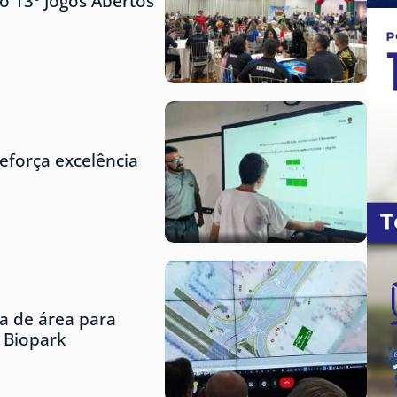
o 13º Jogos Abertos
eforça excelência
ta de área para
o Biopark