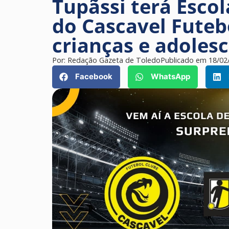
Tupãssi terá Escol
do Cascavel Futeb
crianças e adoles
Por:
Redação Gazeta de Toledo
Publicado em
18/02
Facebook
WhatsApp