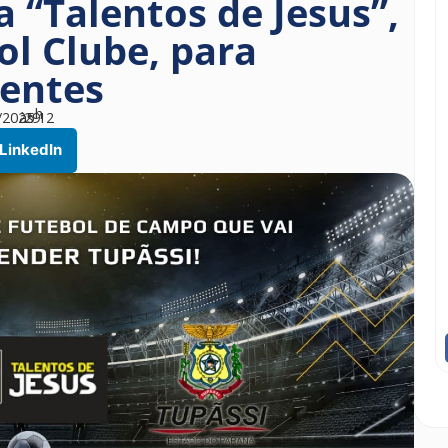
a “Talentos de Jesus”,
ol Clube, para
centes
h
/2025
às
29
12
LinkedIn