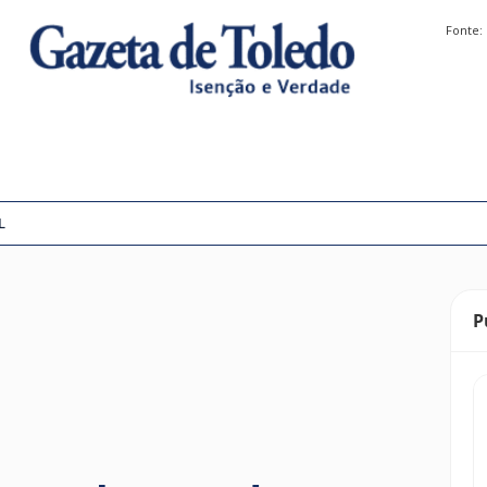
Fonte:
L
P