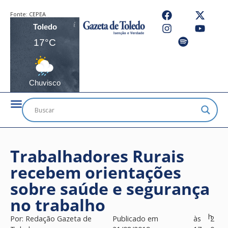
Fonte:
CEPEA
Toledo
17°C
Chuvisco
Trabalhadores Rurais
recebem orientações
sobre saúde e segurança
no trabalho
h
Por:
Redação Gazeta de
Publicado em
às
2