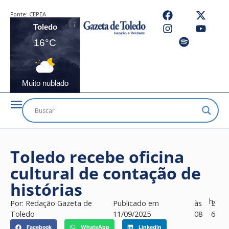
Fonte:
CEPEA
Toledo
16°C
Muito nublado
Toledo recebe oficina
cultural de contação de
histórias
h
Por:
Redação Gazeta de
Publicado em
às
2
Toledo
11/09/2025
08
6
Facebook
WhatsApp
LinkedIn