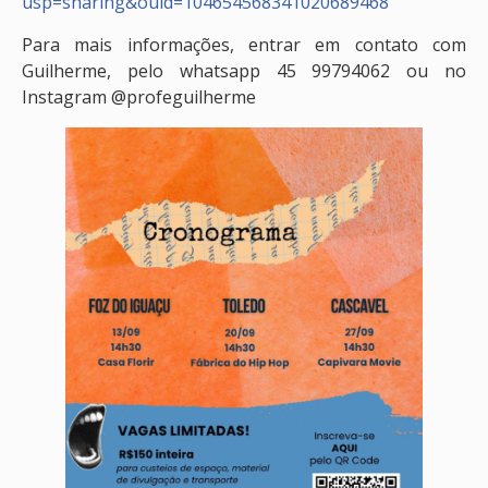
usp=sharing&ouid=104654568341020689468
Para mais informações, entrar em contato com
Guilherme, pelo whatsapp 45 99794062 ou no
Instagram @profeguilherme