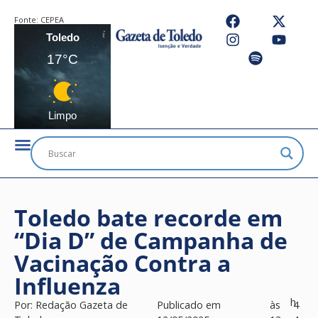
Fonte:
CEPEA
Toledo
17°C
Limpo
Toledo bate recorde em
“Dia D” de Campanha de
Vacinação Contra a
Influenza
h
Por:
Redação Gazeta de
Publicado em
às
4