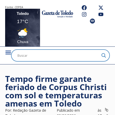
Fonte:
CEPEA
Toledo
17°C
Chuva
Tempo firme garante
feriado de Corpus Christi
com sol e temperaturas
amenas em Toledo
h
Por:
Redação Gazeta de
Publicado em
às
0