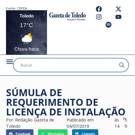
Fonte:
CEPEA
Toledo
17°C
Chuva fraca
SÚMULA DE
REQUERIMENTO DE
LICENÇA DE INSTALAÇÃO
h
Por:
Redação Gazeta de
Publicado em
às
5
Toledo
04/07/2019
14
9
Facebook
WhatsApp
LinkedIn