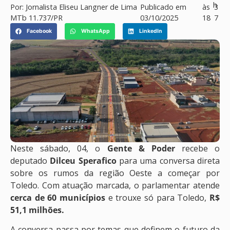
h
Por:
Jornalista Eliseu Langner de Lima
Publicado em
às
3
MTb 11.737/PR
03/10/2025
18
7
Facebook
WhatsApp
LinkedIn
Neste sábado, 04, o
Gente & Poder
recebe o
deputado
Dilceu Sperafico
para uma conversa direta
sobre os rumos da região Oeste a começar por
Toledo. Com atuação marcada, o parlamentar atende
cerca de 60 municípios
e trouxe só para Toledo,
R$
51,1 milhões.
A conversa passa por temas que definem o futuro da