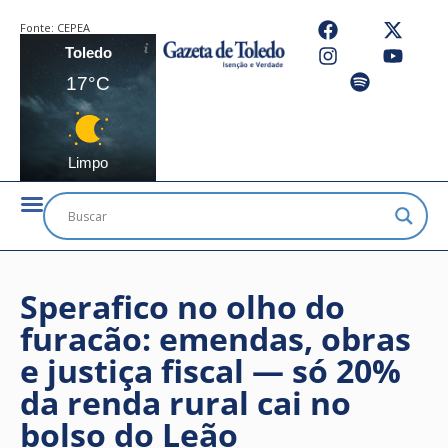
Fonte:
CEPEA
Toledo
17°C
Limpo
Sperafico no olho do
furacão: emendas, obras
e justiça fiscal — só 20%
da renda rural cai no
bolso do Leão