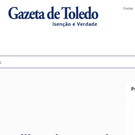
Fonte:
L
P