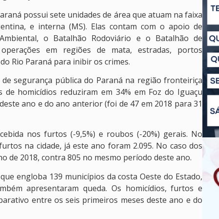
Paraná possui sete unidades de área que atuam na faixa
gentina, e interna (MS). Elas contam com o apoio de
Ambiental, o Batalhão Rodoviário e o Batalhão de
 operações em regiões de mata, estradas, portos
 do Rio Paraná para inibir os crimes.
de segurança pública do Paraná na região fronteiriça
es de homicídios reduziram em 34% em Foz do Iguaçu
este ano e do ano anterior (foi de 47 em 2018 para 31
ebida nos furtos (-9,5%) e roubos (-20%) gerais. No
urtos na cidade, já este ano foram 2.095. No caso dos
nho de 2018, contra 805 no mesmo período deste ano.
 que engloba 139 municípios da costa Oeste do Estado,
mbém apresentaram queda. Os homicídios, furtos e
rativo entre os seis primeiros meses deste ano e do