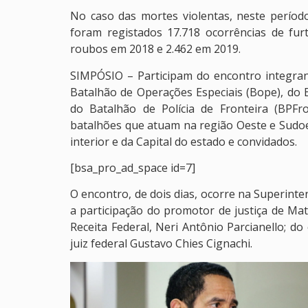
No caso das mortes violentas, neste perí
foram registados 17.718 ocorrências de fur
roubos em 2018 e 2.462 em 2019.
SIMPÓSIO – Participam do encontro integran
Batalhão de Operações Especiais (Bope), do 
do Batalhão de Polícia de Fronteira (BPFr
batalhões que atuam na região Oeste e Sudoe
interior e da Capital do estado e convidados.
[bsa_pro_ad_space id=7]
O encontro, de dois dias, ocorre na Superinte
a participação do promotor de justiça de Mato
Receita Federal, Neri Antônio Parcianello; 
juiz federal Gustavo Chies Cignachi.