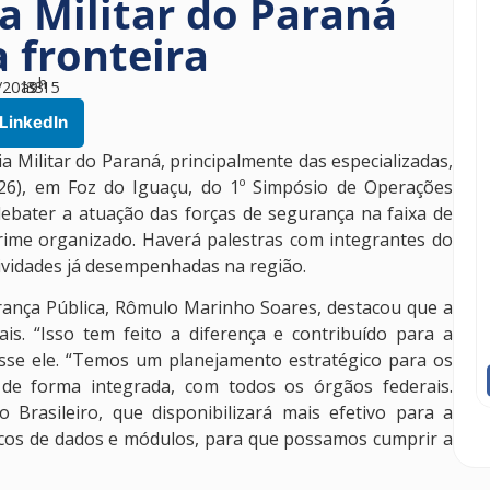
a Militar do Paraná
 fronteira
h
/2019
às
33
15
LinkedIn
cia Militar do Paraná, principalmente das especializadas,
e 26), em Foz do Iguaçu, do 1º Simpósio de Operações
é debater a atuação das forças de segurança na faixa de
crime organizado. Haverá palestras com integrantes do
tividades já desempenhadas na região.
rança Pública, Rômulo Marinho Soares, destacou que a
ais. “Isso tem feito a diferença e contribuído para a
disse ele. “Temos um planejamento estratégico para os
e forma integrada, com todos os órgãos federais.
Brasileiro, que disponibilizará mais efetivo para a
ancos de dados e módulos, para que possamos cumprir a