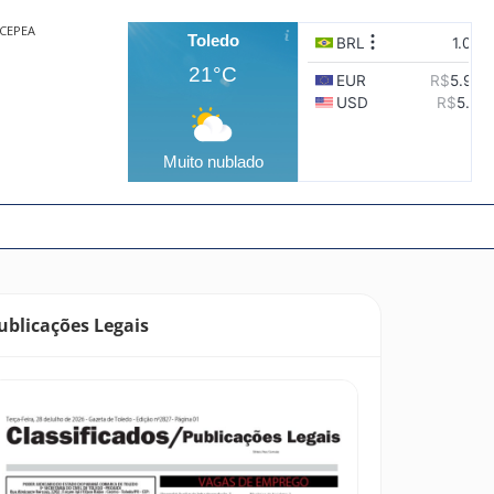
CEPEA
Toledo
21°C
Muito nublado
ublicações Legais