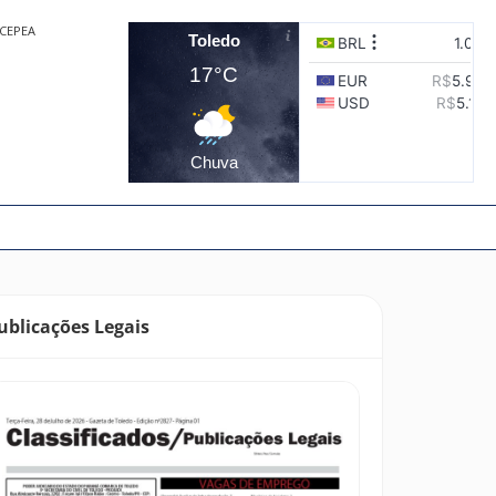
CEPEA
Toledo
17°C
Chuva
ublicações Legais