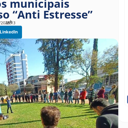
os municipais
o “Anti Estresse”
h
/2025
às
25
13
LinkedIn