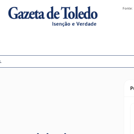
Fonte:
L
P