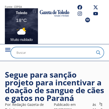
Fonte:
CEPEA
Toledo
18°C
Muito nublado
Segue para sanção
projeto para incentivar a
doação de sangue de cães
e gatos no Paraná
h
Por:
Redação Gazeta de
Publicado em
às
2