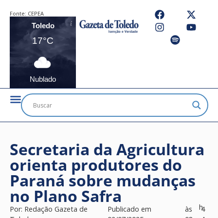
Fonte:
CEPEA
Toledo
17°C
Nublado
Secretaria da Agricultura
orienta produtores do
Paraná sobre mudanças
no Plano Safra
h
Por:
Redação Gazeta de
Publicado em
às
4