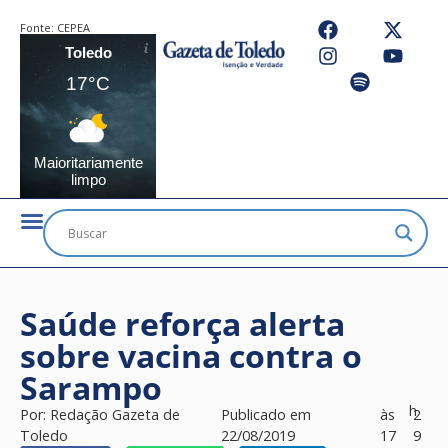
Fonte:
CEPEA
Toledo
17°C
Maioritariamente
limpo
Saúde reforça alerta
sobre vacina contra o
Sarampo
h
Por:
Redação Gazeta de
Publicado em
às
2
Toledo
22/08/2019
17
9