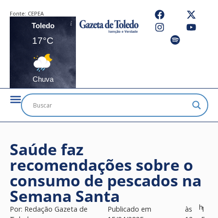
Fonte:
CEPEA
Toledo
17°C
Chuva
Saúde faz
recomendações sobre o
consumo de pescados na
Semana Santa
h
Por:
Redação Gazeta de
Publicado em
às
1