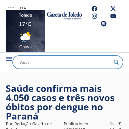
Fonte:
CEPEA
Toledo
17°C
Chuva
Saúde confirma mais
4.050 casos e três novos
óbitos por dengue no
Paraná
h
Por:
Redação Gazeta de
Publicado em
às
0