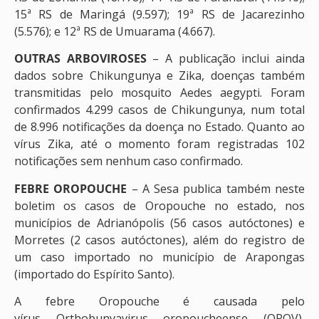
15ª RS de Maringá (9.597); 19ª RS de Jacarezinho
(5.576); e 12ª RS de Umuarama (4.667).
OUTRAS ARBOVIROSES
– A publicação inclui ainda
dados sobre Chikungunya e Zika, doenças também
transmitidas pelo mosquito Aedes aegypti. Foram
confirmados 4.299 casos de Chikungunya, num total
de 8.996 notificações da doença no Estado. Quanto ao
vírus Zika, até o momento foram registradas 102
notificações sem nenhum caso confirmado.
FEBRE OROPOUCHE
– A Sesa publica também neste
boletim os casos de Oropouche no estado, nos
municípios de Adrianópolis (56 casos autóctones) e
Morretes (2 casos autóctones), além do registro de
um caso importado no município de Arapongas
(importado do Espírito Santo).
A febre Oropouche é causada pelo
vírus Orthobunyavirus oropoucheense (OROV),