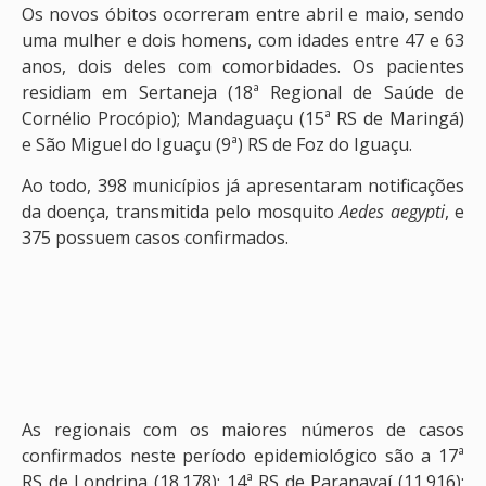
Os novos óbitos ocorreram entre abril e maio, sendo
uma mulher e dois homens, com idades entre 47 e 63
anos, dois deles com comorbidades. Os pacientes
residiam em Sertaneja (18ª Regional de Saúde de
Cornélio Procópio); Mandaguaçu (15ª RS de Maringá)
e São Miguel do Iguaçu (9ª) RS de Foz do Iguaçu.
Ao todo, 398 municípios já apresentaram notificações
da doença, transmitida pelo mosquito
Aedes aegypti
, e
375 possuem casos confirmados.
As regionais com os maiores números de casos
confirmados neste período epidemiológico são a 17ª
RS de Londrina (18.178); 14ª RS de Paranavaí (11.916);