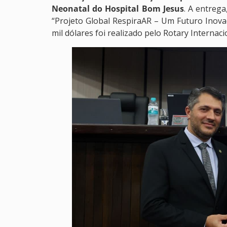
Neonatal do Hospital Bom Jesus
. A entreg
“Projeto Global RespiraAR – Um Futuro Inova
mil dólares foi realizado pelo Rotary Internac