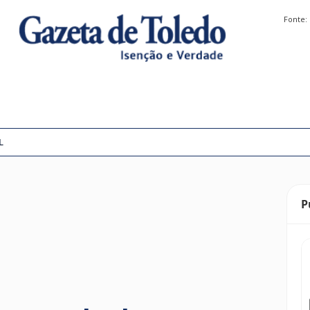
Fonte:
L
P