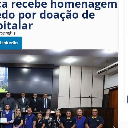
nça recebe homenagem
edo por doação de
italar
h
/2025
às
33
11
LinkedIn