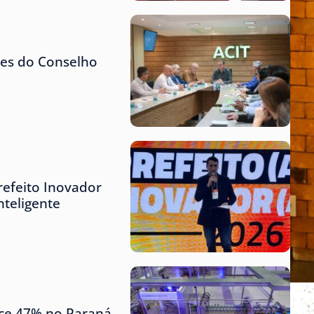
tes do Conselho
refeito Inovador
teligente
sce 47% no Paraná