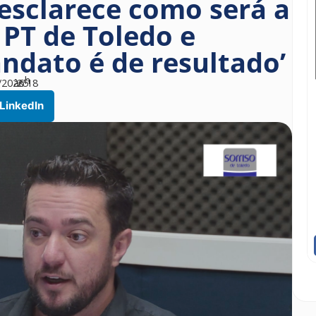
esclarece como será a
 PT de Toledo e
ndato é de resultado’
h
/2026
às
25
18
LinkedIn