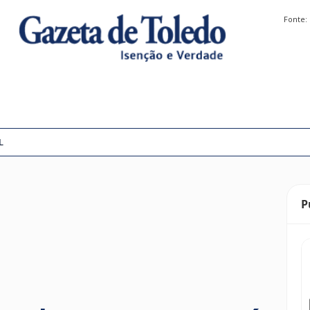
Fonte:
L
P