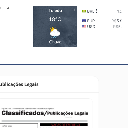
CEPEA
Toledo
18°C
Chuva
ublicações Legais