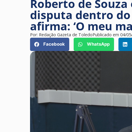
Roberto de Souza 
disputa dentro do
afirma: ‘O meu ma
Por:
Redação Gazeta de Toledo
Publicado em
04/05
Facebook
WhatsApp