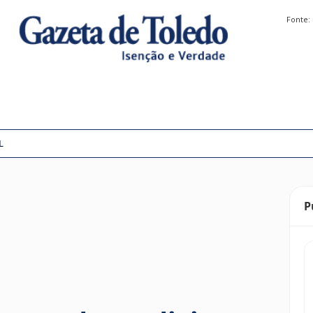
Fonte:
L
P