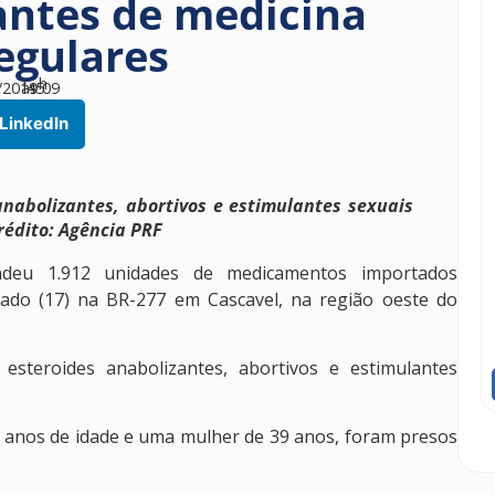
antes de medicina
egulares
h
/2019
às
45
09
LinkedIn
nabolizantes, abortivos e estimulantes sexuais
édito: Agência PRF
endeu 1.912 unidades de medicamentos importados
bado (17) na BR-277 em Cascavel, na região oeste do
esteroides anabolizantes, abortivos e estimulantes
 anos de idade e uma mulher de 39 anos, foram presos