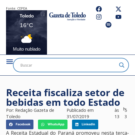
Fonte:
CEPEA
Toledo
16°C
Muito nublado
Receita fiscaliza setor de
bebidas em todo Estado
h
Por:
Redação Gazeta de
Publicado em
às
5
Toledo
31/07/2019
13
3
Facebook
WhatsApp
LinkedIn
A Receita Estadual do Paraná promoveu nesta terça-