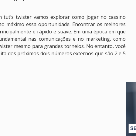
m tut’s twister vamos explorar como jogar no cassino
 ao máximo essa oportunidade. Encontrar os melhores
, principalmente é rápido e suave. Em uma época em que
undamental nas comunicações e no marketing, como
 twister mesmo para grandes torneios. No entanto, você
eita dos próximos dois números externos que são 2 e 5