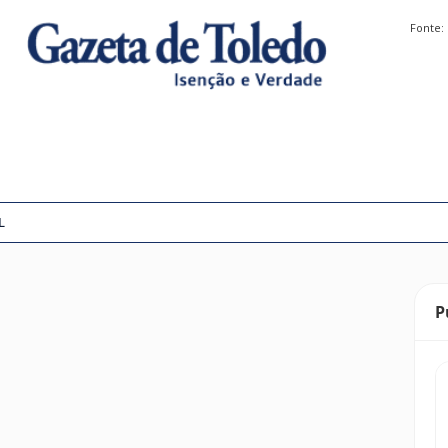
Fonte:
L
P