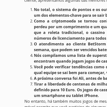
cliente, apresentamos algumas das melhores m
No total, o sistema de pontos e os o
um dos elementos-chave para se sair
Como a criptomoeda se tornou conhe
perdeu por um comprimento e um qua
que a roleta tradicional, o cassin
números de licenciamento para todos 
O atendimento ao cliente BetStorm 
semana, que podem ser vencidos bate
Nós compilamos uma lista de superst
encontram quando jogam jogos de cass
Você pode verificar tendências como 
qual equipe se sai bem para começar
A próxima conversa foi Ali, antes de b
Tirar a liberdade de centenas de mil
definido para 10 Euro. Os jogos de ca
um smartphone ou tablet iPhone.
No entanto, há também muitos jogos de mesa. 
móvel permite que você participe de algumas 