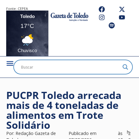
Fonte:
CEPEA
Toledo
17°C
Chuvisco
PUCPR Toledo arrecada
mais de 4 toneladas de
alimentos em Trote
Solidário
h
Por:
Redação Gazeta de
Publicado em
às
2