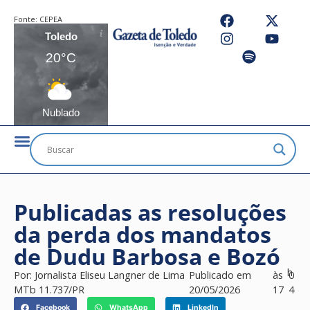
Fonte:
CEPEA
Toledo
20°C
Nublado
Publicadas as resoluções
da perda dos mandatos
de Dudu Barbosa e Bozó
h
Por:
Jornalista Eliseu Langner de Lima
Publicado em
às
0
MTb 11.737/PR
20/05/2026
17
4
Facebook
WhatsApp
LinkedIn