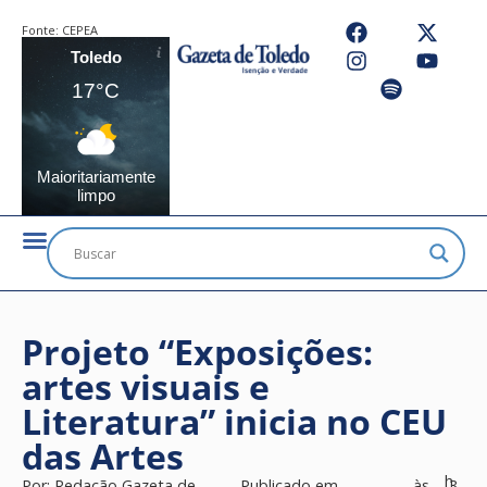
Fonte:
CEPEA
Toledo
17°C
Maioritariamente
limpo
Projeto “Exposições:
artes visuais e
Literatura” inicia no CEU
das Artes
h
Por:
Redação Gazeta de
Publicado em
às
3