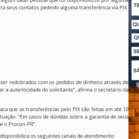
 algum dado pessoal que foi disponibilizou por alguma
 seus contatos pedindo alguma transferência via PIX.
 ser redobrados com os pedidos de dinheiro através de
 a autenticidade do solicitante”, afirma o secretário da
taca que as transferências pelo PIX são feitas em até 10
situação. “Em casos de dúvidas sobre a garantia de seus
re o Procon-PR”.
onibiliza os seguintes canais de atendimento: