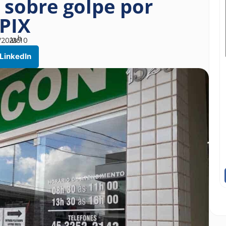
 sobre golpe por
 PIX
h
/2021
às
26
10
LinkedIn