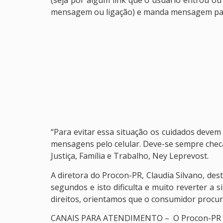
(seja por algum link que o usuário entrou ou
mensagem ou ligação) e manda mensagem para
“Para evitar essa situação os cuidados devem
mensagens pelo celular. Deve-se sempre checar
Justiça, Família e Trabalho, Ney Leprevost.
A diretora do Procon-PR, Claudia Silvano, des
segundos e isto dificulta e muito reverter a 
direitos, orientamos que o consumidor procu
CANAIS PARA ATENDIMENTO – O Procon-PR disp