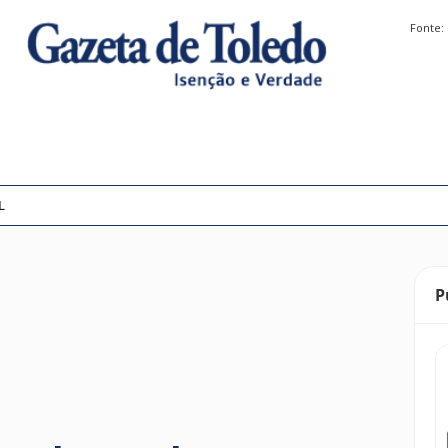
Fonte:
L
P