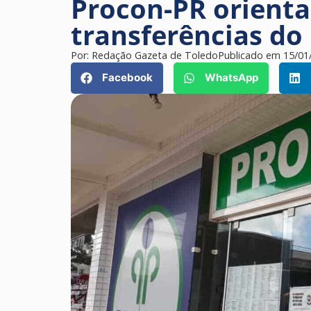
Procon-PR orienta
transferências do
Por:
Redação Gazeta de Toledo
Publicado em
15/01
Facebook
WhatsApp