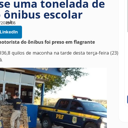
se uma tonelada de
 ônibus escolar
h
/2019
às
54
08
LinkedIn
otorista do ônibus foi preso em flagrante
936,8 quilos de maconha na tarde desta terça-feira (23)
á.