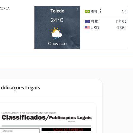
CEPEA
Toledo
24°C
Chuvisco
ublicações Legais