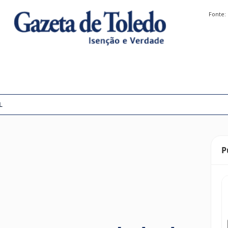
Fonte:
L
P