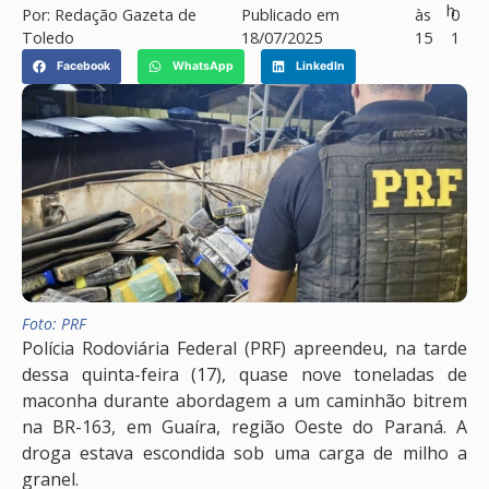
h
Por:
Redação Gazeta de
Publicado em
às
0
Toledo
18/07/2025
15
1
Facebook
WhatsApp
LinkedIn
Foto: PRF
Polícia Rodoviária Federal (PRF) apreendeu, na tarde
dessa quinta-feira (17), quase nove toneladas de
maconha durante abordagem a um caminhão bitrem
na BR-163, em Guaíra, região Oeste do Paraná. A
droga estava escondida sob uma carga de milho a
granel.