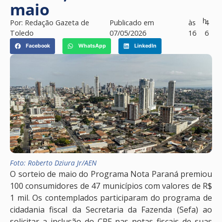
maio
h
Por:
Redação Gazeta de
Publicado em
às
4
Toledo
07/05/2026
16
6
Facebook
WhatsApp
LinkedIn
Foto: Roberto Dziura Jr/AEN
O sorteio de maio do Programa Nota Paraná premiou
100 consumidores de 47 municípios com valores de R$
1 mil. Os contemplados participaram do programa de
cidadania fiscal da Secretaria da Fazenda (Sefa) ao
solicitar a inclusão do CPF nas notas fiscais de suas