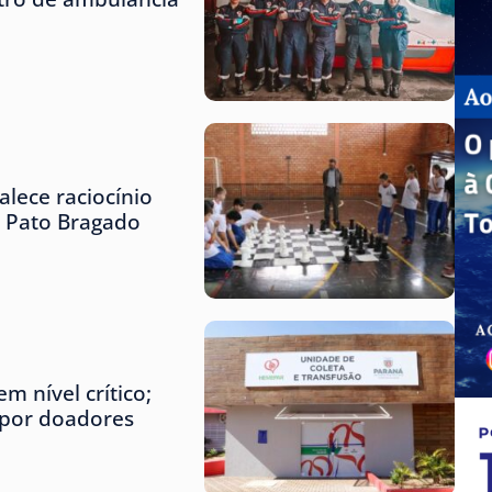
lece raciocínio
e Pato Bragado
m nível crítico;
 por doadores