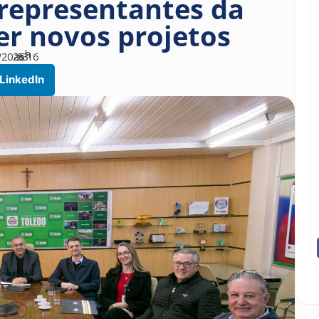
 representantes da
r novos projetos
h
/2026
às
53
16
LinkedIn