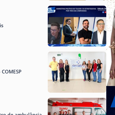
is
do COMESP
tro de ambulância