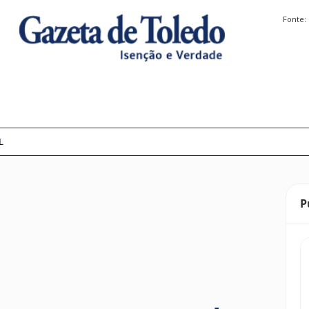
Fonte:
L
P