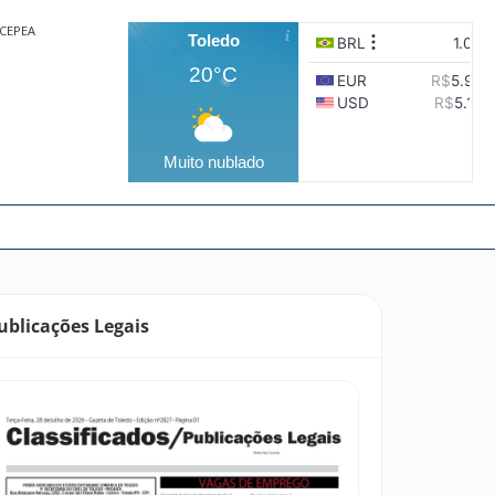
CEPEA
Toledo
20°C
Muito nublado
ublicações Legais