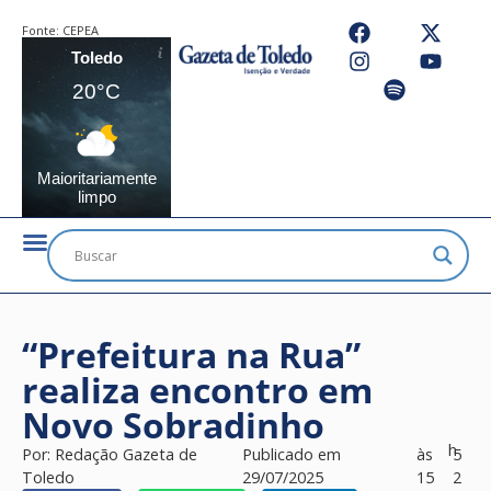
Fonte:
CEPEA
Toledo
20°C
Maioritariamente
limpo
“Prefeitura na Rua”
realiza encontro em
Novo Sobradinho
h
Por:
Redação Gazeta de
Publicado em
às
5
Toledo
29/07/2025
15
2