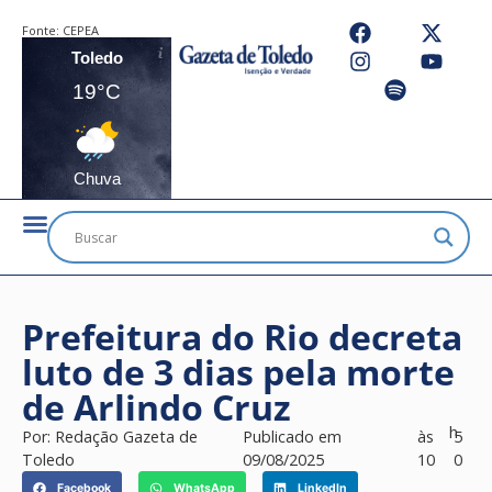
Fonte:
CEPEA
Toledo
19°C
Chuva
Prefeitura do Rio decreta
luto de 3 dias pela morte
de Arlindo Cruz
h
Por:
Redação Gazeta de
Publicado em
às
5
Toledo
09/08/2025
10
0
Facebook
WhatsApp
LinkedIn