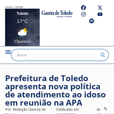
Fonte:
CEPEA
Toledo
17°C
Chuvisco
Prefeitura de Toledo
apresenta nova política
de atendimento ao idoso
em reunião na APA
h
Por:
Redação Gazeta de
Publicado em
às
1