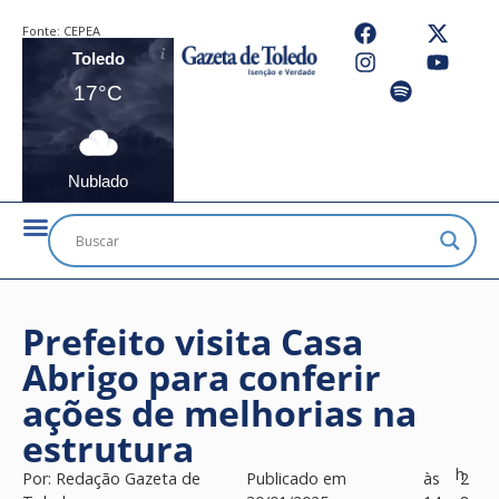
Fonte:
CEPEA
Toledo
17°C
Nublado
Prefeito visita Casa
Abrigo para conferir
ações de melhorias na
estrutura
h
Por:
Redação Gazeta de
Publicado em
às
2