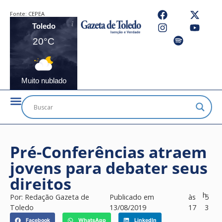
Fonte:
CEPEA
Toledo
20°C
Muito nublado
Pré-Conferências atraem
jovens para debater seus
direitos
h
Por:
Redação Gazeta de
Publicado em
às
5
Toledo
13/08/2019
17
3
Facebook
WhatsApp
LinkedIn