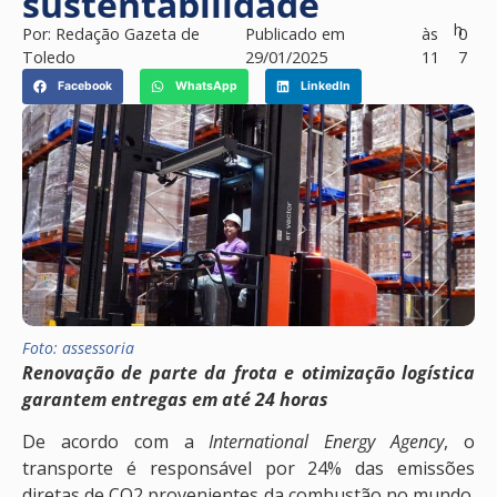
sustentabilidade
h
Por:
Redação Gazeta de
Publicado em
às
0
Toledo
29/01/2025
11
7
Facebook
WhatsApp
LinkedIn
Foto: assessoria
Renovação de parte da frota e otimização logística
garantem entregas em até 24 horas
De acordo com a
International Energy Agency
, o
transporte é responsável por 24% das emissões
diretas de CO2 provenientes da combustão no mundo.