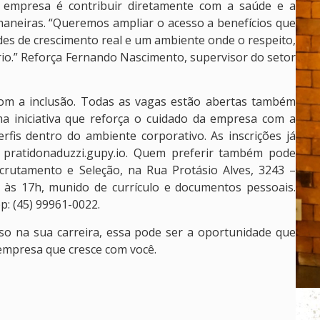
a empresa é contribuir diretamente com a saúde e a
maneiras. “Queremos ampliar o acesso a benefícios que
es de crescimento real e um ambiente onde o respeito,
sério.” Reforça Fernando Nascimento, supervisor do setor
om a inclusão. Todas as vagas estão abertas também
a iniciativa que reforça o cuidado da empresa com a
rfis dentro do ambiente corporativo. As inscrições já
: pratidonaduzzi.gupy.io. Quem preferir também pode
crutamento e Seleção, na Rua Protásio Alves, 3243 –
h às 17h, munido de currículo e documentos pessoais.
: (45) 99961-0022.
so na sua carreira, essa pode ser a oportunidade que
empresa que cresce com você.