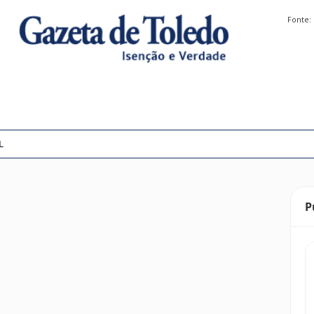
Fonte:
L
P