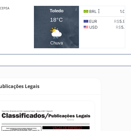
CEPEA
Toledo
18°C
Chuva
ublicações Legais