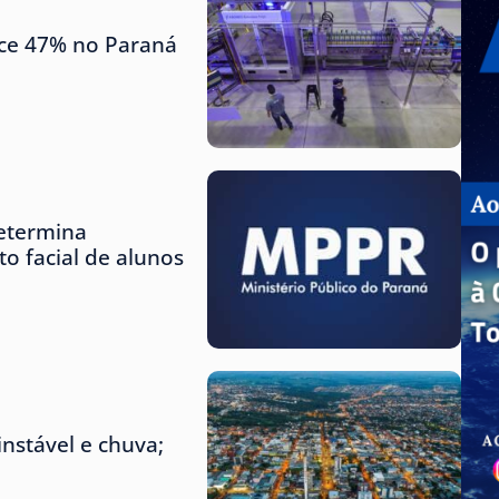
sce 47% no Paraná
etermina
o facial de alunos
nstável e chuva;