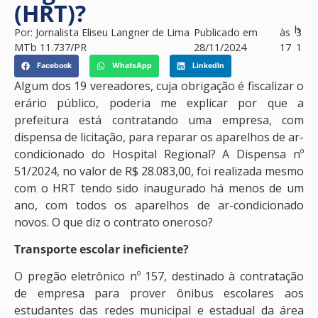
(HRT)?
h
Por:
Jornalista Eliseu Langner de Lima
Publicado em
às
3
MTb 11.737/PR
28/11/2024
17
1
Facebook
WhatsApp
LinkedIn
Algum dos 19 vereadores, cuja obrigação é fiscalizar o
erário público, poderia me explicar por que a
prefeitura está contratando uma empresa, com
dispensa de licitação, para reparar os aparelhos de ar-
condicionado do Hospital Regional? A Dispensa nº
51/2024, no valor de R$ 28.083,00, foi realizada mesmo
com o HRT tendo sido inaugurado há menos de um
ano, com todos os aparelhos de ar-condicionado
novos. O que diz o contrato oneroso?
Transporte escolar ineficiente?
O pregão eletrônico nº 157, destinado à contratação
de empresa para prover ônibus escolares aos
estudantes das redes municipal e estadual da área