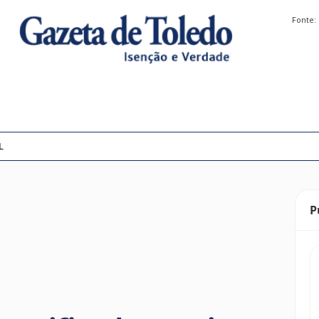
Fonte:
L
P