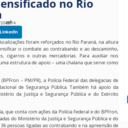
tensificado no Rio
a
h
/2019
às
03
14
LinkedIn
scalizações foram reforçados no Rio Paraná, na altura
ensificar o combate ao contrabando e ao descaminho,
s, cigarros e outras mercadorias. Para auxiliar nos
, uma estrutura de apoio – uma chalana que serve como
 (BPFron – PM/PR), a Polícia Federal das delegacias de
 Nacional de Segurança Pública. Também há apoio da
stério da Justiça e Segurança Pública e do Exército
a, que conta com ações da Polícia Federal e do BPFron,
das do Ministério da Justiça e Segurança Pública e do
de 36 pessoas ligadas ao contrabando e na apreensão de