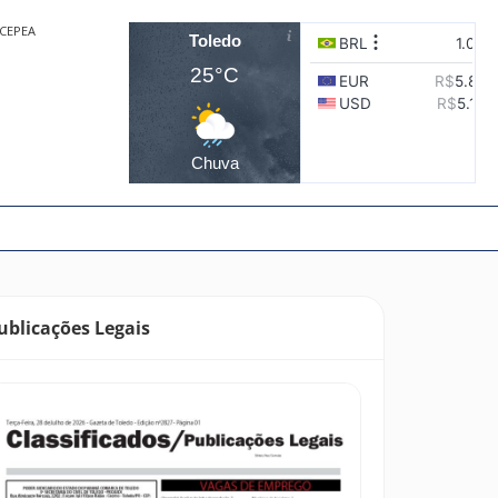
CEPEA
Toledo
25°C
Chuva
ublicações Legais